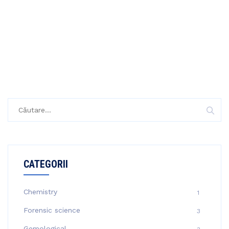
Caută
după:
CATEGORII
Chemistry
1
Forensic science
3
Gemological